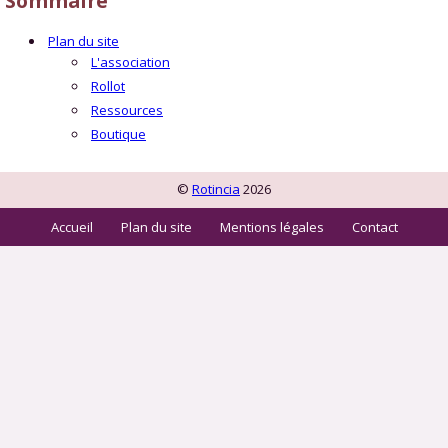
Sommaire
Plan du site
L'association
Rollot
Ressources
Boutique
©
Rotincia
2026
Accueil
Plan du site
Mentions légales
Contact