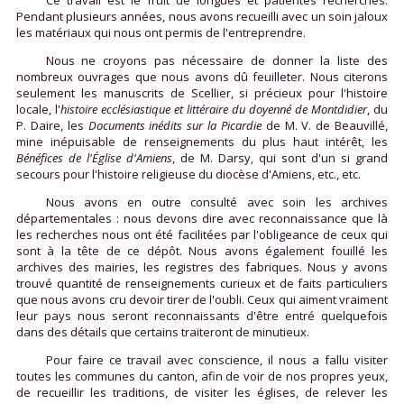
Ce travail est le fruit de longues et patientes recherches.
Pendant plusieurs années, nous avons recueilli avec un soin jaloux
les matériaux qui nous ont permis de l'entreprendre.
Nous ne croyons pas nécessaire de donner la liste des
nombreux ouvrages que nous avons dû feuilleter. Nous citerons
seulement les manuscrits de Scellier, si précieux pour l'histoire
locale, l'
histoire ecclésiastique et littéraire du doyenné de Montdidier
, du
P. Daire, les
Documents inédits sur la Picardie
de M. V. de Beauvillé,
mine inépuisable de renseignements du plus haut intérêt, les
Bénéfices de l'Église d'Amiens
, de M. Darsy, qui sont d'un si grand
secours pour l'histoire religieuse du diocèse d'Amiens, etc., etc.
Nous avons en outre consulté avec soin les archives
départementales : nous devons dire avec reconnaissance que là
les recherches nous ont été facilitées par l'obligeance de ceux qui
sont à la tête de ce dépôt. Nous avons également fouillé les
archives des mairies, les registres des fabriques. Nous y avons
trouvé quantité de renseignements curieux et de faits particuliers
que nous avons cru devoir tirer de l'oubli. Ceux qui aiment vraiment
leur pays nous seront reconnaissants d'être entré quelquefois
dans des détails que certains traiteront de minutieux.
Pour faire ce travail avec conscience, il nous a fallu visiter
toutes les communes du canton, afin de voir de nos propres yeux,
de recueillir les traditions, de visiter les églises, de relever les