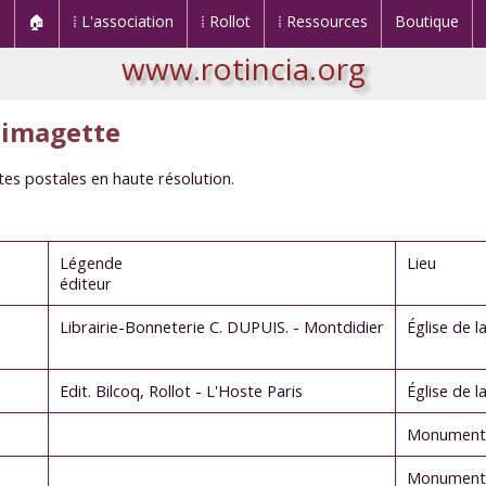
🏠
⁞ L'association
⁞ Rollot
⁞ Ressources
Boutique
www.rotincia.org
s imagette
artes postales en haute résolution.
Légende
Lieu
éditeur
Librairie-Bonneterie C. DUPUIS. - Montdidier
Église de la
Edit. Bilcoq, Rollot - L'Hoste Paris
Église de la
Monument 
Monument 