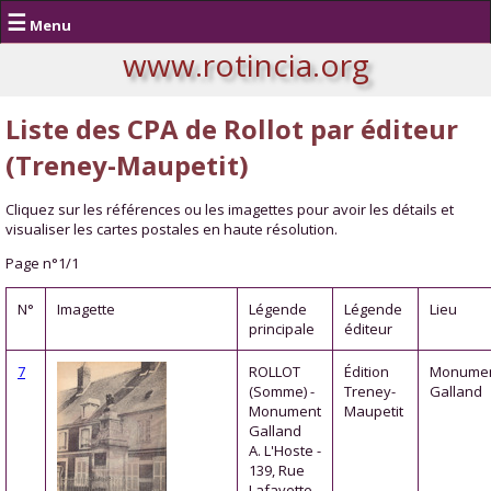
☰
Menu
www.rotincia.org
Liste des CPA de Rollot par éditeur
(Treney-Maupetit)
Cliquez sur les références ou les imagettes pour avoir les détails et
visualiser les cartes postales en haute résolution.
Page n°1/1
N°
Imagette
Légende
Légende
Lieu
principale
éditeur
7
ROLLOT
Édition
Monume
(Somme) -
Treney-
Galland
Monument
Maupetit
Galland
A. L'Hoste -
139, Rue
Lafayette,