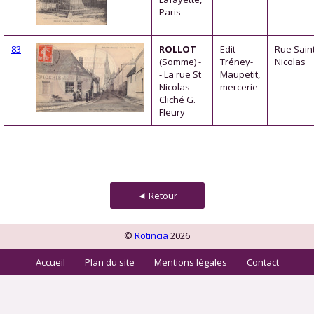
Paris
83
ROLLOT
Edit
Rue Sain
(Somme) -
Tréney-
Nicolas
- La rue St
Maupetit,
Nicolas
mercerie
Cliché G.
Fleury
◄ Retour
©
Rotincia
2026
Accueil
Plan du site
Mentions légales
Contact